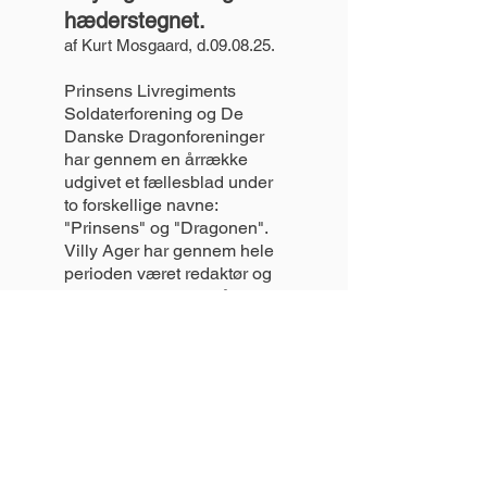
hæderstegnet.
af Kurt Mosgaard, d.09.08.25.
Prinsens Livregiments
Soldaterforening og De
Danske Dragonforeninger
har gennem en årrække
udgivet et fællesblad under
to forskellige navne:
"Prinsens" og "Dragonen".
Villy Ager har gennem hele
perioden været redaktør og
brugt utallige timer på
arbejdet med bladet i et tæt
og givende samarbejde med
soldaterforeningerne,
skribenter, trykkeri m.fl. Det
har været en kæmpe, frivillig
indsats, som vi alle har nydt
godt af.
Villy Ager blev derfor tildelt