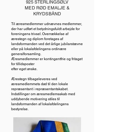
925 STERLINGSØLV
MED RØD EMALJE &
KRYDSBÅND
Til æresmedlemmer udnævnes medlemmer,
der har udført et betydningsfuldt arbejde for
foreningens trivsel. Overrækkelse af
ærestegn og diplom foretages af
landsformanden ved det årlige jubilarstævne
eller på lokalafdelingens ordinære
generalforsamling.
Æresmedlemmer er kontingentfrie og fritaget
for tillidsposter
efter eget ønske.
Ærestegn tilbageleveres ved
æresmedlemmets død til den lokale
repræsentant i repræsentantskabet.
Indstillinger om æresmedlemsskab med
uddybende motivering stiles til
landsformanden af lokalafdelingens
bestyrelse.