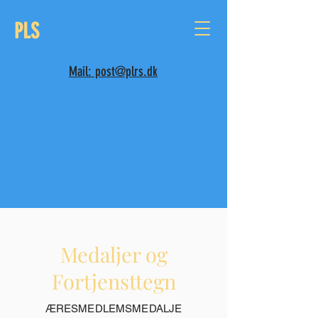
PLS
Mail: post@plrs.dk
Medaljer og
Fortjensttegn
ÆRESMEDLEMSMEDALJE