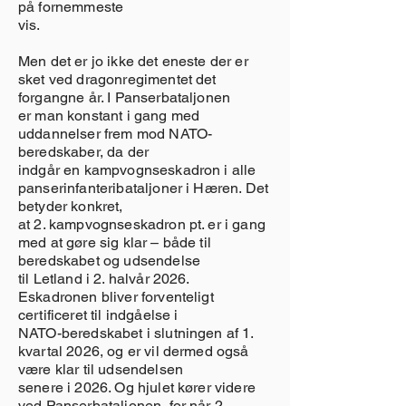
på fornemmeste
vis.
Men det er jo ikke det eneste der er
sket ved dragonregimentet det
forgangne år. I Panserbataljonen
er man konstant i gang med
uddannelser frem mod NATO-
beredskaber, da der
indgår en kampvognseskadron i alle
panserinfanteribataljoner i Hæren. Det
betyder konkret,
at 2. kampvognseskadron pt. er i gang
med at gøre sig klar – både til
beredskabet og udsendelse
til Letland i 2. halvår 2026.
Eskadronen bliver forventeligt
certificeret til indgåelse i
NATO-beredskabet i slutningen af 1.
kvartal 2026, og er vil dermed også
være klar til udsendelsen
senere i 2026. Og hjulet kører videre
ved Panserbataljonen, for når 2.