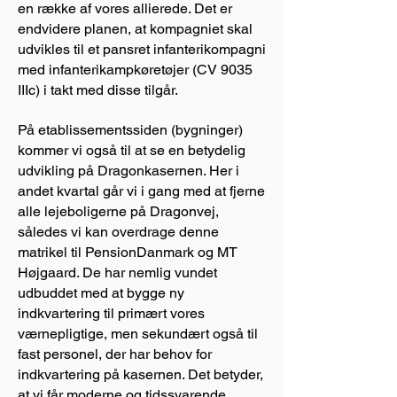
en række af vores allierede. Det er
endvidere planen, at kompagniet skal
udvikles til et pansret infanterikompagni
med infanterikampkøretøjer (CV 9035
IIIc) i takt med disse tilgår.
På etablissementssiden (bygninger)
kommer vi også til at se en betydelig
udvikling på Dragonkasernen. Her i
andet kvartal går vi i gang med at fjerne
alle lejeboligerne på Dragonvej,
således vi kan overdrage denne
matrikel til PensionDanmark og MT
Højgaard. De har nemlig vundet
udbuddet med at bygge ny
indkvartering til primært vores
værnepligtige, men sekundært også til
fast personel, der har behov for
indkvartering på kasernen. Det betyder,
at vi får moderne og tidssvarende