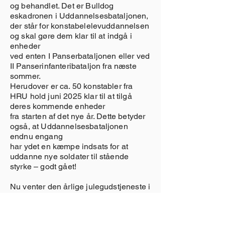
og behandlet. Det er Bulldog
eskadronen i Uddannelsesbataljonen,
der står for konstabelelevuddannelsen
og skal gøre dem klar til at indgå i
enheder
ved enten I Panserbataljonen eller ved
II Panserinfanteribataljon fra næste
sommer.
Herudover er ca. 50 konstabler fra
HRU hold juni 2025 klar til at tilgå
deres kommende enheder
fra starten af det nye år. Dette betyder
også, at Uddannelsesbataljonen
endnu engang
har ydet en kæmpe indsats for at
uddanne nye soldater til stående
styrke – godt gået!
Nu venter den årlige julegudstjeneste i
Holstebro Kirke d. 12. december
efterfulgt af den årlige
julefrokost. Regimentet marcherer i