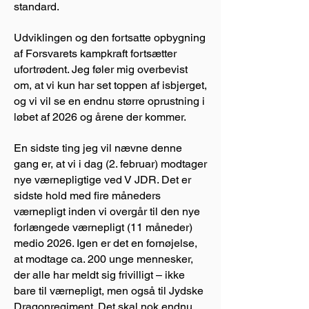
standard.
Udviklingen og den fortsatte opbygning
af Forsvarets kampkraft fortsætter
ufortrødent. Jeg føler mig overbevist
om, at vi kun har set toppen af isbjerget,
og vi vil se en endnu større oprustning i
løbet af 2026 og årene der kommer.
En sidste ting jeg vil nævne denne
gang er, at vi i dag (2. februar) modtager
nye værnepligtige ved V JDR. Det er
sidste hold med fire måneders
værnepligt inden vi overgår til den nye
forlængede værnepligt (11 måneder)
medio 2026. Igen er det en fornøjelse,
at modtage ca. 200 unge mennesker,
der alle har meldt sig frivilligt – ikke
bare til værnepligt, men også til Jydske
Dragonregiment. Det skal nok endnu