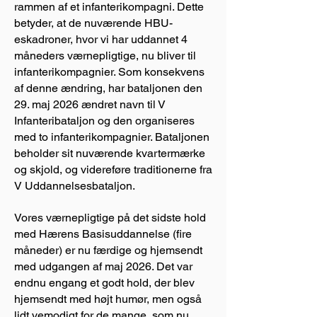
rammen af et infanterikompagni. Dette
betyder, at de nuværende HBU-
eskadroner, hvor vi har uddannet 4
måneders værnepligtige, nu bliver til
infanterikompagnier. Som konsekvens
af denne ændring, har bataljonen den
29. maj 2026 ændret navn til V
Infanteribataljon og den organiseres
med to infanterikompagnier. Bataljonen
beholder sit nuværende kvartermærke
og skjold, og videreføre traditionerne fra
V Uddannelsesbataljon.
Vores værnepligtige på det sidste hold
med Hærens Basisuddannelse (fire
måneder) er nu færdige og hjemsendt
med udgangen af maj 2026. Det var
endnu engang et godt hold, der blev
hjemsendt med højt humør, men også
lidt vemodigt for de mange, som nu