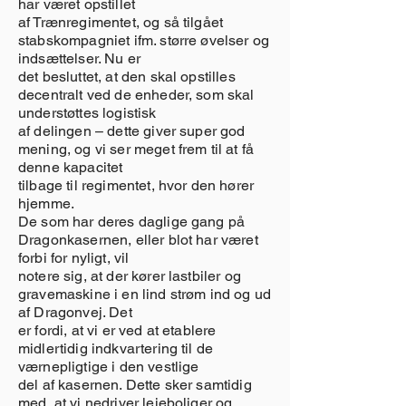
har været opstillet
af Trænregimentet, og så tilgået
stabskompagniet ifm. større øvelser og
indsættelser. Nu er
det besluttet, at den skal opstilles
decentralt ved de enheder, som skal
understøttes logistisk
af delingen – dette giver super god
mening, og vi ser meget frem til at få
denne kapacitet
tilbage til regimentet, hvor den hører
hjemme.
De som har deres daglige gang på
Dragonkasernen, eller blot har været
forbi for nyligt, vil
notere sig, at der kører lastbiler og
gravemaskine i en lind strøm ind og ud
af Dragonvej. Det
er fordi, at vi er ved at etablere
midlertidig indkvartering til de
værnepligtige i den vestlige
del af kasernen. Dette sker samtidig
med, at vi nedriver lejeboliger og