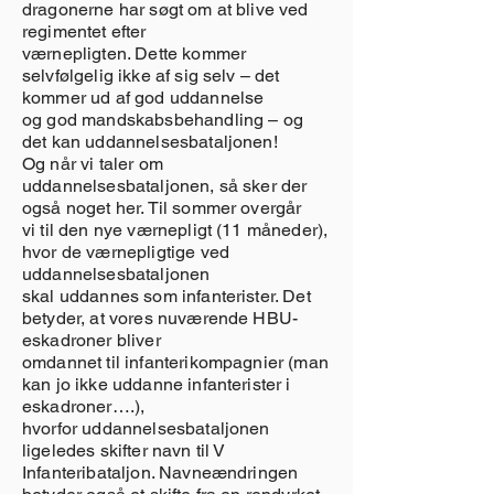
dragonerne har søgt om at blive ved
regimentet efter
værnepligten. Dette kommer
selvfølgelig ikke af sig selv – det
kommer ud af god uddannelse
og god mandskabsbehandling – og
det kan uddannelsesbataljonen!
Og når vi taler om
uddannelsesbataljonen, så sker der
også noget her. Til sommer overgår
vi til den nye værnepligt (11 måneder),
hvor de værnepligtige ved
uddannelsesbataljonen
skal uddannes som infanterister. Det
betyder, at vores nuværende HBU-
eskadroner bliver
omdannet til infanterikompagnier (man
kan jo ikke uddanne infanterister i
eskadroner….),
hvorfor uddannelsesbataljonen
ligeledes skifter navn til V
Infanteribataljon. Navneændringen