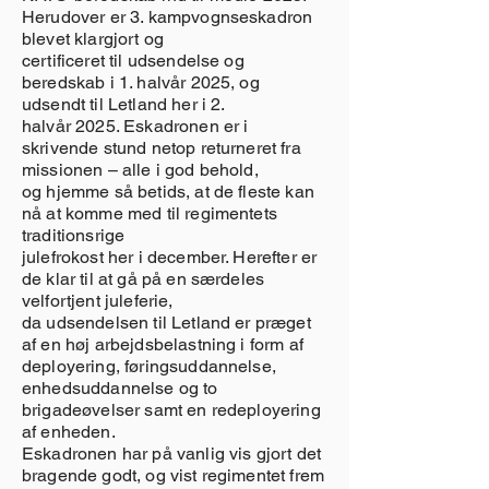
Herudover er 3. kampvognseskadron
blevet klargjort og
certificeret til udsendelse og
beredskab i 1. halvår 2025, og
udsendt til Letland her i 2.
halvår 2025. Eskadronen er i
skrivende stund netop returneret fra
missionen – alle i god behold,
og hjemme så betids, at de fleste kan
nå at komme med til regimentets
traditionsrige
julefrokost her i december. Herefter er
de klar til at gå på en særdeles
velfortjent juleferie,
da udsendelsen til Letland er præget
af en høj arbejdsbelastning i form af
deployering, føringsuddannelse,
enhedsuddannelse og to
brigadeøvelser samt en redeployering
af enheden.
Eskadronen har på vanlig vis gjort det
bragende godt, og vist regimentet frem