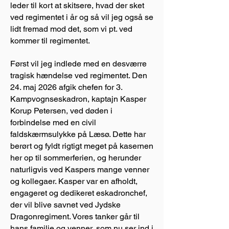
leder til kort at skitsere, hvad der sket
ved regimentet i år og så vil jeg også se
lidt fremad mod det, som vi pt. ved
kommer til regimentet.
Først vil jeg indlede med en desværre
tragisk hændelse ved regimentet. Den
24. maj 2026 afgik chefen for 3.
Kampvognseskadron, kaptajn Kasper
Korup Petersen, ved døden i
forbindelse med en civil
faldskærmsulykke på Læsø. Dette har
berørt og fyldt rigtigt meget på kasernen
her op til sommerferien, og herunder
naturligvis ved Kaspers mange venner
og kollegaer. Kasper var en afholdt,
engageret og dedikeret eskadronchef,
der vil blive savnet ved Jydske
Dragonregiment. Vores tanker går til
hans familie og venner, som nu ser ind i