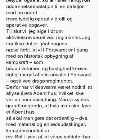
betyder også et skifte fra en rendyrket
uddannelsesbataljon til en bataljon
med en noget
mere tydelig operativ profil og
operative opgaver.
Til slut vil jeg sige lidt om
aktivitetsniveauet ved regimentet. Jeg
tror ikke det er gået nogens
næse forbi, at vi i Forsvaret er i gang
med en historisk opbygning af
kampkraft – som
både i volumen og hastighed kræver
rigtigt meget af alle ansatte i Forsvaret
– også ved dragonregimentet.
Derfor har vi desværre været nødt til at
aflyse årets Åbent hus, hvilket ikke
var en nem beslutning. Men vi syntes
grundlæggende, at hvis man skal lave
et Åbent hus,
så skal man gøre det ordentlig – dvs.
med materiel og enhedsudstillinger,
kampdemonstration
mv. Set i lyset af, at vores soldater har