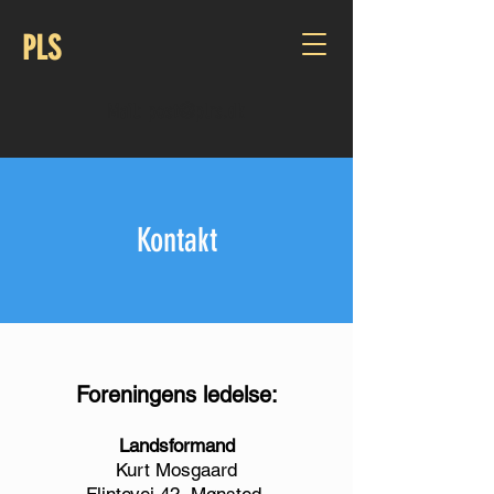
PLS
Mail: post@plrs.dk
Kontakt
Foreningens ledelse:
Landsformand
Kurt Mosgaard