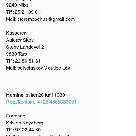
9240 Nibe
Tlf.:
25 21 09 61
Mail:
storemosehus@gmail.com
Kasserer:
Aakjær Skov
Sæby Landevej 2
9830 Tårs
Tlf.:
22 80 61 31
Mail:
solveigskov@outlook.dk
Herning
, stiftet 20 juni 1930
Reg./Kontonr.:
4728 4665030091
Formand:
Kristen Knygberg
Tlf.:
97 22 44 60