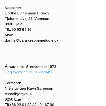
Kasserer:
Dorthe Linnemann Filskov
Tjelemøllevej 25, Vammen
8830 Tjele
Tlf.:
50 92 61 16
Mail:
dorthe@danskesommerfugle.dk
Århus
, stiftet 5. november 1973
Reg./Kontonr.:
1551 2270498
Formand:
Niels Jørgen Ravn Sørensen
Visselbjergvej 4
8250 Egå
Tlf.: 86 22 01 22 /
24 91 67 90