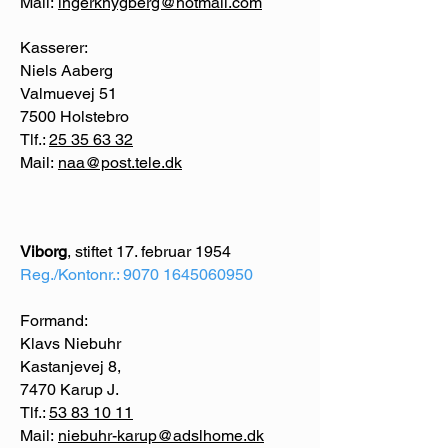
Mail:
ingerknygberg@hotmail.com
Kasserer:
Niels Aaberg
Valmuevej 51
7500 Holstebro
Tlf.:
25 35 63 32
Mail:
naa@post.tele.dk
Viborg
, stiftet 17. februar 1954
Reg./Kontonr.:
9070 1645060950
Formand:
Klavs Niebuhr
Kastanjevej 8,
7470 Karup J.
Tlf.:
53 83 10 11
Mail:
niebuhr-karup@adslhome.dk