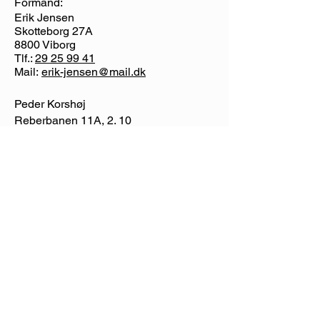
Formand:
Erik Jensen
Skotteborg 27A
8800 Viborg
Tlf.:
29 25 99 41
Mail:
erik-jensen@mail.dk
Peder Korshøj
Reberbanen 11A, 2. 10
8800 Viborg
Tlf.:
23 32 43 66
Mail:
pkorshoej@youmail.dk
Gitte Jensen
Syrenvej 14
8800 Viborg
Tlf.:
20 92 81 86
Mail:
gitj.jensen@gmail.com
Niels Jørgen Ravn Sørensen