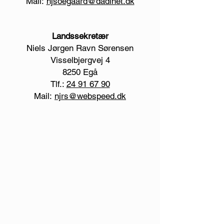
Mail:
hjsoegaard@dadlnet.dk
Landssekretær
Niels Jørgen Ravn Sørensen
Visselbjergvej 4
8250 Egå
Tlf.:
24 91 67 90
Mail:
njrs@webspeed.dk