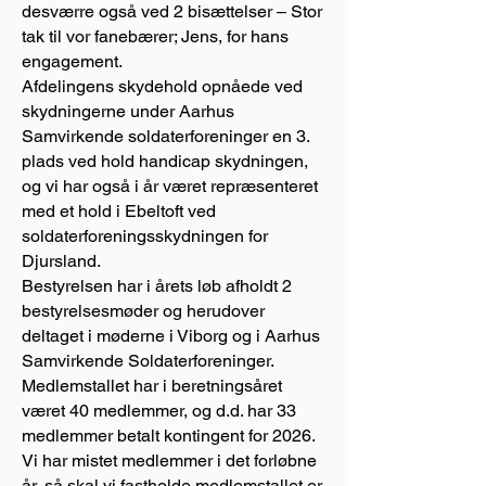
desværre også ved 2 bisættelser – Stor
tak til vor fanebærer; Jens, for hans
engagement.
Afdelingens skydehold opnåede ved
skydningerne under Aarhus
Samvirkende soldaterforeninger en 3.
plads ved hold handicap skydningen,
og vi har også i år været repræsenteret
med et hold i Ebeltoft ved
soldaterforeningsskydningen for
Djursland.
Bestyrelsen har i årets løb afholdt 2
bestyrelsesmøder og herudover
deltaget i møderne i Viborg og i Aarhus
Samvirkende Soldaterforeninger.
Medlemstallet har i beretningsåret
været 40 medlemmer, og d.d. har 33
medlemmer betalt kontingent for 2026.
Vi har mistet medlemmer i det forløbne
år, så skal vi fastholde medlemstallet er