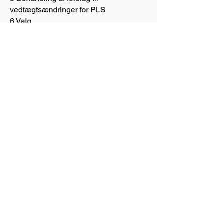
vedtægtsændringer for PLS
6 Valg
A Kasserer på valg: Jens Ulsted
Sørensen
B Bestyrelsesmedlemmer på valg: Ove
Grøn og Jan Magnussen
C Bestyrelsessuppleant på valg: Willy
Mathiesen
D Revisorer på valg: Hans Peter
Krupsdahl og Willy Mathiesen
E Revisorsuppleant på valg: Hans Erik
Møller-Nielsen
F Fanebærer på valg: Jens Ulsted
Sørensen
G Fanebærersuppleant på valg: Niels
Dürr
H Valg af 1 repræsentant til
repræsentantskabet
7 Eventuelt